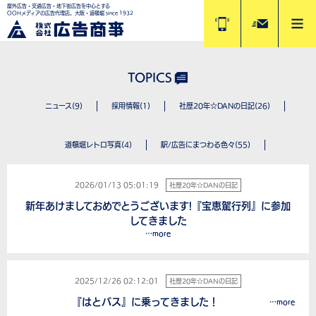
屋外広告・交通広告・地下街広告を中心とする
OOHメディアの広告代理店。大阪・道頓堀 since 1932
TOPICS
ニュース(9)
採用情報(1)
社歴20年☆DANの日記(26)
道頓堀レトロ写真(4)
駅/広告にまつわる色々(55)
2026/01/13 05:01:19
社歴20年☆DANの日記
新年あけましておめでとうございます!『宝恵駕行列』に参加
してきました
…more
2025/12/26 02:12:01
社歴20年☆DANの日記
『はとバス』に乗ってきました！
…more