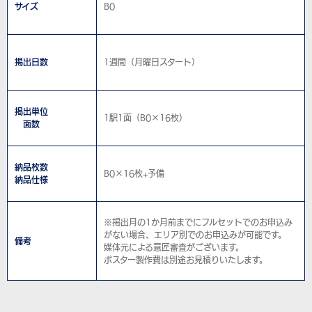
サイズ
B0
掲出日数
1週間（月曜日スタート）
掲出単位
1駅1面（B0×16枚）
面数
納品枚数
B0×16枚+予備
納品仕様
※掲出月の1か月前までにフルセットでのお申込み
がない場合、エリア別でのお申込みが可能です。
備考
媒体元による意匠審査がございます。
ポスター製作費は別途お見積りいたします。