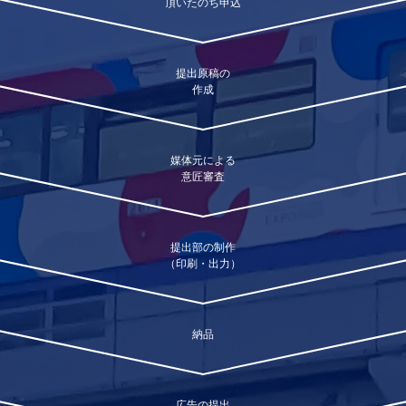
頂いたのち申込
提出原稿の
作成
媒体元による
意匠審査
提出部の制作
（印刷・出力）
納品
広告の提出