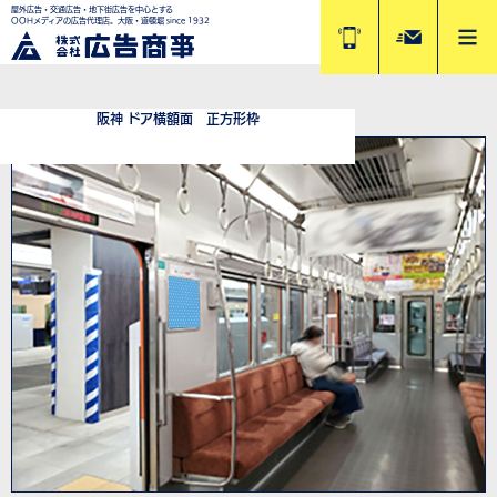
屋外広告・交通広告・地下街広告を中心とする
OOHメディアの広告代理店。大阪・道頓堀 since 1932
阪神 ドア横額面 正方形枠