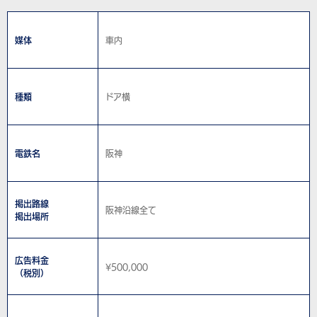
媒体
車内
種類
ドア横
電鉄名
阪神
掲出路線
阪神沿線全て
掲出場所
広告料金
¥500,000
（税別）