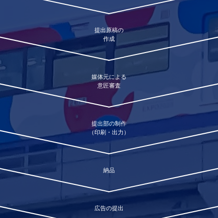
提出原稿の
作成
媒体元による
意匠審査
提出部の制作
（印刷・出力）
納品
広告の提出