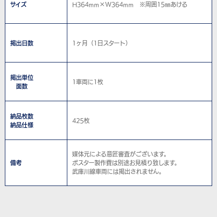
サイズ
H364mm×W364mm ※周囲15㎜あける
掲出日数
1ヶ月（1日スタート）
掲出単位
1車両に1枚
面数
納品枚数
425枚
納品仕様
媒体元による意匠審査がございます。
備考
ポスター製作費は別途お見積り致します。
武庫川線車両には掲出されません。