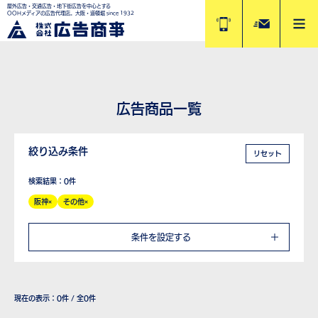
屋外広告・交通広告・地下街広告を中心とする
OOHメディアの広告代理店。大阪・道頓堀 since 1932
広告商品一覧
絞り込み条件
リセット
検索結果：0件
阪神
その他
条件を設定する
現在の表示：
0
件 / 全0件