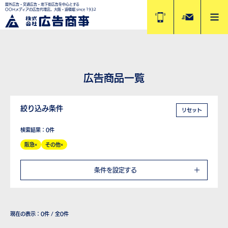
屋外広告・交通広告・地下街広告を中心とする
OOHメディアの広告代理店。大阪・道頓堀 since 1932
広告商品一覧
絞り込み条件
リセット
検索結果：0件
阪急
その他
条件を設定する
現在の表示：
0
件 / 全0件